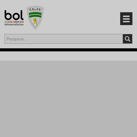
Olá,
iniciar sessão
PT
0
CARRINHO
EVENTOS
CARTÕES
PRODUTOS