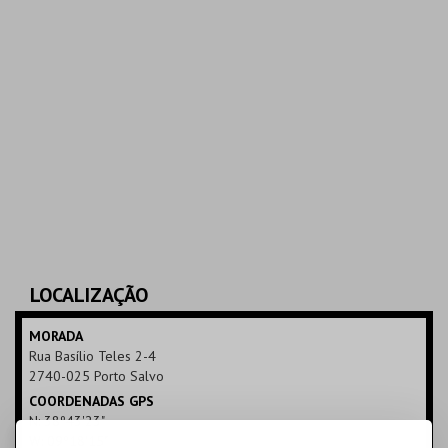
LOCALIZAÇÃO
MORADA
Rua Basílio Teles 2-4
2740-025 Porto Salvo
COORDENADAS GPS
N: 38º43'23"
W: 09º18'15"